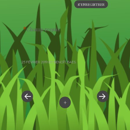
*
Champ requis
25 FÉVRIER 2019
BY
BENOÎT BAES
« Previous Post
Next Post »
Post navigation
+