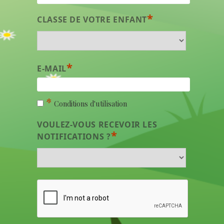
*
CLASSE DE VOTRE ENFANT
*
E-MAIL
*
Conditions d'utilisation
VOULEZ-VOUS RECEVOIR LES
*
NOTIFICATIONS ?