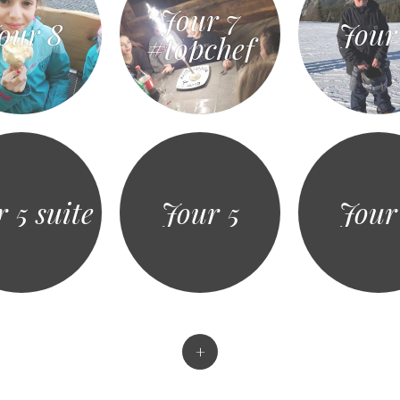
Jour 7
our 8
Jour
#topchef
 5 suite
Jour 5
Jour
+